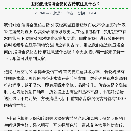
卫浴使用淄博全瓷仿古砖该注意什么？
2019-08-27 来源： 作者： 浏览：1764
我们知道
淄博全瓷仿古砖
外表经高温直接烧制而成,不像抛光砖外表
经过抛光处置,所以其外表摩擦系数更大,在运用过程中,特别是空中有
水的状况下,仿古砖相对抛光砖愈加防滑。因此在我们进行装修使用
的时候经常在洗手间铺设
淄博全瓷仿古砖
。那么我们在选购卫浴空
间的
淄博全瓷仿古砖
该注意些什么呢？今天跟随小编一起来了解一
下，希望可以帮到大家。
选购卫浴空间的
淄博全瓷仿古砖
首先要注意其吸水率。若瓷砖没有
注明吸水率，可以使用茶或水滴在瓷砖的背面，数分钟后视察水滴的
扩散程度，越不吸水，即表示吸水率低，品质较佳。仿古砖是全瓷烧
制，在表层施进口釉料，所以摸上去有些凹凸不平感，手感好;防渗
透性强，不易污染，方便清理污垢;目前知名品牌的仿古砖都有100%
的防滑性能。
卫生间应根据明厕和暗厕来选择仿古砖的色彩和风格，例如明厕的卫
生间通风性好，采光明亮，可选择颜色较丰富或花色浓重的仿古砖;