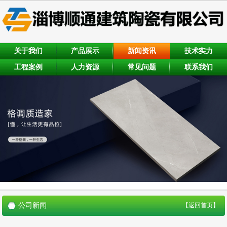
关于我们
产品展示
新闻资讯
技术实力
工程案例
人力资源
常见问题
联系我们
公司新闻
【返回首页】