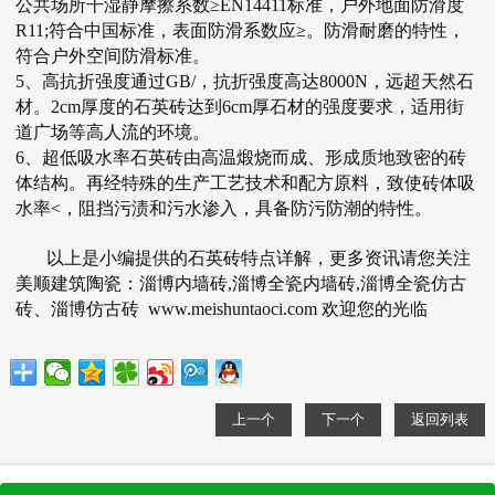
公共场所干湿静摩擦系数≥EN14411标准，户外地面防滑度
R11;符合中国标准，表面防滑系数应≥。防滑耐磨的特性，
符合户外空间防滑标准。
5、高抗折强度通过GB/，抗折强度高达8000N，远超天然石
材。2cm厚度的
石英砖
达到6cm厚石材的强度要求，适用街
道广场等高人流的环境。
6、超低吸水率石英砖由高温煅烧而成、形成质地致密的砖
体结构。再经特殊的生产工艺技术和配方原料，致使砖体吸
水率<，阻挡污渍和污水渗入，具备防污防潮的特性。
以上是小编提供的
石英砖
特点详解，更多资讯请您关注
美顺建筑陶瓷：
淄博内墙砖
,
淄博全瓷内墙砖
,
淄博全瓷仿古
砖
、
淄博仿古砖
www.meishuntaoci.com
欢迎您的光临
上一个
下一个
返回列表