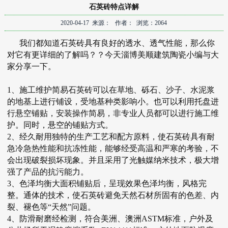
石英砖特点详解
2020-04-17 来源： 作者： 浏览：2064
我们都知道
石英砖
具有良好的透水、透气性能，那么你
对它有更详细的了解吗？？今天淄博美顺建筑陶瓷小编与大
家分享一下。
1、施工维护简易石英砖可以在草地、砾石、沙子、水泥浆
的地基上进行铺设，受地基种类影响小。也可以利用托盘进
行悬空铺贴，安装操作简易，非专业人员都可以进行施工维
护。同时，悬空的铺贴方式。
2、经久耐用独特的生产工艺和配方原料，使
石英砖
具有耐
急冷急热性能和抗冻性能，能够经受高温和严寒的考验，不
会出现破裂损坏现象。并且采用了光触媒纳米技术，极大增
强了产品的抗污能力。
3、色泽均衡大面积铺贴后，呈现效果色泽均衡，风格完
整。通体的技术，使石英砖避免天然石材所固有的色差、内
裂、褪色等“天然”问题。
4、防滑耐磨经检测，符合美洲、澳洲ASTM标准，户外及