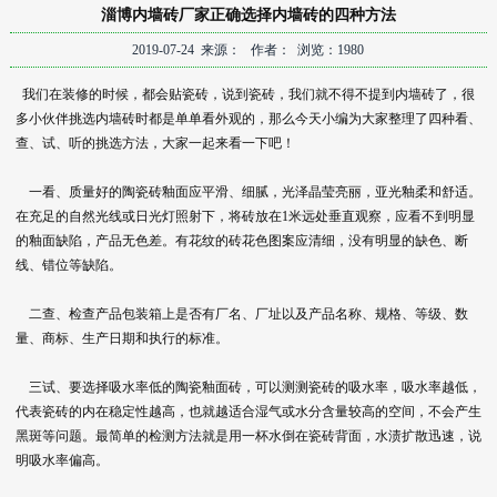
淄博内墙砖厂家正确选择内墙砖的四种方法
2019-07-24 来源： 作者： 浏览：1980
我们在装修的时候，都会贴瓷砖，说到瓷砖，我们就不得不提到内墙砖了，很
多小伙伴挑选内墙砖时都是单单看外观的，那么今天小编为大家整理了四种看、
查、试、听的挑选方法，大家一起来看一下吧！
一看、质量好的陶瓷砖釉面应平滑、细腻，光泽晶莹亮丽，亚光釉柔和舒适。
在充足的自然光线或日光灯照射下，将砖放在1米远处垂直观察，应看不到明显
的釉面缺陷，产品无色差。有花纹的砖花色图案应清细，没有明显的缺色、断
线、错位等缺陷。
二查、检查产品包装箱上是否有厂名、厂址以及产品名称、规格、等级、数
量、商标、生产日期和执行的标准。
三试、要选择吸水率低的陶瓷釉面砖，可以测测瓷砖的吸水率，吸水率越低，
代表瓷砖的内在稳定性越高，也就越适合湿气或水分含量较高的空间，不会产生
黑斑等问题。最简单的检测方法就是用一杯水倒在瓷砖背面，水渍扩散迅速，说
明吸水率偏高。