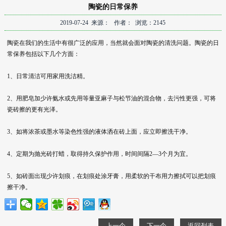
陶瓷的日常保养
2019-07-24 来源： 作者： 浏览：2145
陶瓷在我们的生活中有很广泛的应用，当然就会面对陶瓷的清洗问题。陶瓷的日
常保养包括以下几个方面：
1、日常清洁可用家用洗洁精。
2、用肥皂加少许氨水或先用等量亚麻子与松节油的混合物，去污性更强，可将
瓷砖擦的更有光泽。
3、如将浓茶或墨水等染色性强的液体洒在砖上面，应立即擦洗干净。
4、定期为抛光砖打蜡，取得持久保护作用，时间间隔2—3个月为宜。
5、如砖面出现少许划痕，在划痕处涂牙膏，用柔软的干布用力擦拭可以把划痕
擦干净。
上一个
下一个
返回列表