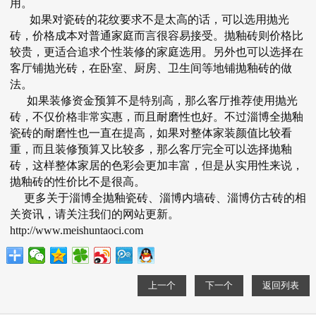
用。
如果对瓷砖的花纹要求不是太高的话，可以选用抛光
砖，价格成本对普通家庭而言很容易接受。抛釉砖则价格比
较贵，更适合追求个性装修的家庭选用。另外也可以选择在
客厅铺抛光砖，在卧室、厨房、卫生间等地铺抛釉砖的做
法。
如果装修资金预算不是特别高，那么客厅推荐使用抛光
砖，不仅价格非常实惠，而且耐磨性也好。不过
淄博全抛釉
瓷砖
的耐磨性也一直在提高，如果对整体家装颜值比较看
重，而且装修预算又比较多，那么客厅完全可以选择抛釉
砖，这样整体家居的色彩会更加丰富，但是从实用性来说，
抛釉砖的性价比不是很高。
更多关于
淄博全抛釉瓷砖
、
淄博内墙砖
、
淄博仿古砖
的相
关资讯，请关注我们的网站更新。
http://www.meishuntaoci.com
上一个
下一个
返回列表