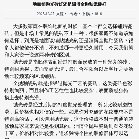
地面铺抛光砖好还是淄博全抛釉瓷砖好
2025-12-27 来源： 作者： 浏览：1816
大多数家庭在装饰地面的时候，基本上都会选择铺贴瓷
砖，但是市场上常见的瓷砖不止一种，很多家庭不知道该如
何选择，到底是地面该铺贴抛光砖还是
淄博全抛釉瓷砖
？很
多人都傻傻分不清，不知道哪一种更经久耐用，今天我们就
和大家说一说这两种砖的区别。
抛光砖是指胚体表面经过打磨而形成的一种光亮的砖，
特别耐磨损，表面坚硬光洁，最适合在阳台以及客厅之类活
动比较频繁的区域铺贴。
全抛釉瓷砖就是指经过抛光工艺的瓷砖，这类瓷砖色彩
特别绚丽，而且制作工艺往往也比较复杂，表面质感独特，
摸上去特别光滑。
抛光砖是经过后期的打磨抛光处理的，所以比较耐磨防
滑，且价格也相对便宜一些。如果你对瓷砖的花纹要求不是
特别高的话，可以选用抛光砖，这个价格成本对于普通的装
修预算家庭来说还是很划算的。
淄博全抛釉瓷砖
则图案花纹
丰富，价格相对比较贵，追求独特个性的装修群体可以选