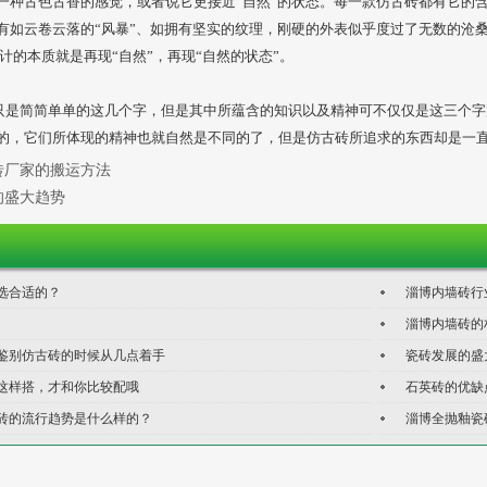
一种古色古香的感觉，或者说它更接近“自然”的状态。每一款仿古砖都有它的含
有如云卷云落的“风暴”、如拥有坚实的纹理，刚硬的外表似乎度过了无数的沧桑
计的本质就是再现“自然”，再现“自然的状态”。
是简简单单的这几个字，但是其中所蕴含的知识以及精神可不仅仅是这三个字
的，它们所体现的精神也就自然是不同的了，但是仿古砖所追求的东西却是一
砖厂家的搬运方法
的盛大趋势
选合适的？
淄博内墙砖行
淄博内墙砖的
鉴别仿古砖的时候从几点着手
瓷砖发展的盛
这样搭，才和你比较配哦
石英砖的优缺
砖的流行趋势是什么样的？
淄博全抛釉瓷