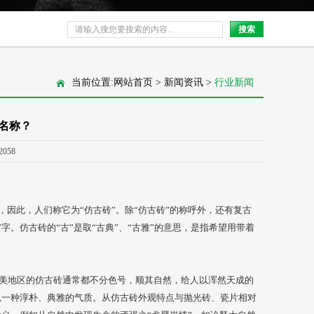
当前位置:
网站首页
>
新闻资讯
>
行业新闻
名称？
058
，因此，人们称它为“仿古砖”。除“仿古砖”的称呼外，还有复古
。仿古砖的“古”是取“古典”、“古雅”的意思，是指希望用带着
美地区的仿古砖通常都不分色号，顺其自然，给人以浑然天成的
以一种淳朴、典雅的气质。从仿古砖外观特点与抛光砖、瓷片相对